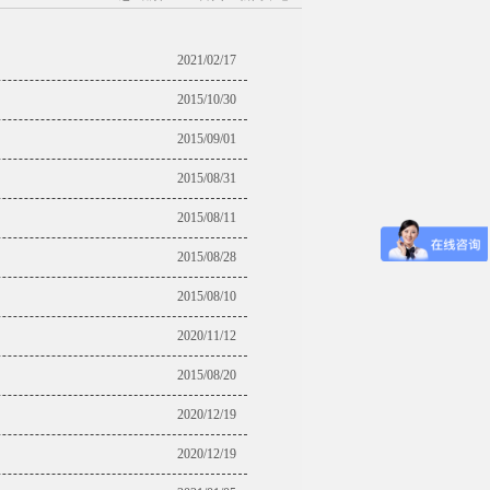
2021/02/17
2015/10/30
2015/09/01
2015/08/31
2015/08/11
2015/08/28
2015/08/10
2020/11/12
2015/08/20
2020/12/19
2020/12/19