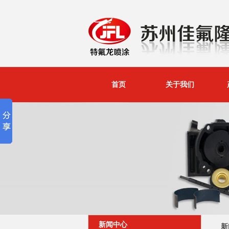
首页
关于我们
新闻中心
新