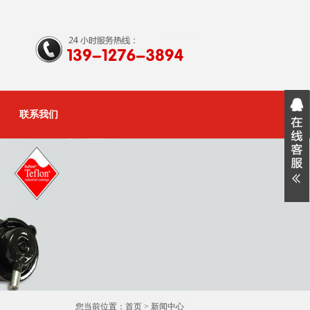
联系我们
您当前位置：
首页
>
新闻中心