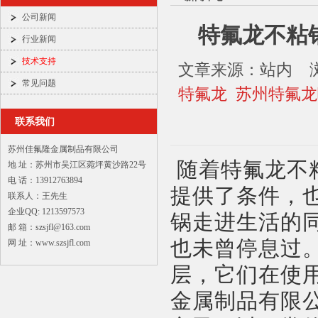
公司新闻
特氟龙不粘
行业新闻
技术支持
文章来源：站内 浏览
常见问题
特氟龙
苏州特氟
联系我们
苏州佳氟隆金属制品有限公司
随着特氟龙不
地 址：苏州市吴江区菀坪黄沙路22号
电 话：13912763894
提供了条件，
联系人：王先生
企业QQ: 1213597573
锅走进生活的
邮 箱：szsjfl@163.com
也未曾停息过
网 址：www.szsjfl.com
层，它们在使
金属制品有限