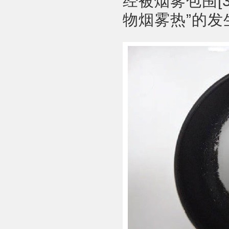
经被烟雾包围[
物烟雾热”的发