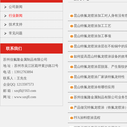
公司新闻
行业新闻
昆山铁氟龙喷涂加工对人身有没有
技术支持
昆山特氟龙喷涂加工工艺
常见问题
昆山特氟龙喷涂加工事项
昆山特氟龙喷涂涂层在不粘锅中的
联系我们
如何提高昆山特氟龙喷涂设备的效
苏州佳氟隆金属制品有限公司
地 址：苏州市吴江区菀坪黄沙路22号
昆山特氟龙喷涂层脱落、产生裂纹
电 话：13912763894
昆山特氟龙喷涂厂家谈特氟龙特性
联系人：王先生
企业QQ: 1213597573
昆山铁氟龙喷涂有哪些应用
邮 箱：szsjfl@163.com
网 址：www.szsjfl.com
苏州佳氟隆金属制品有限公司业务
产品做完特氟龙喷涂（铁氟龙喷涂
PFA涂料喷涂流程