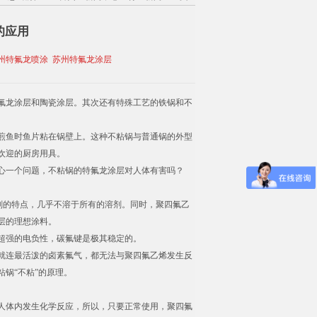
的应用
州特氟龙喷涂
苏州特氟龙涂层
氟龙涂层和陶瓷涂层。其次还有特殊工艺的铁锅和不
煎鱼时鱼片粘在锅壁上。这种不粘锅与普通锅的外型
欢迎的厨房用具。
心一个问题，不粘锅的特氟龙涂层对人体有害吗？
溶剂的特点，几乎不溶于所有的溶剂。同时，聚四氟乙
层的理想涂料。
超强的电负性，碳氟键是极其稳定的。
就连最活泼的卤素氟气，都无法与聚四氟乙烯发生反
锅“不粘”的原理。
人体内发生化学反应，所以，只要正常使用，聚四氟