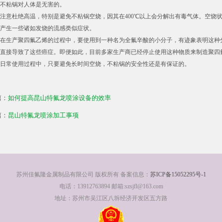
不粘锅对人体是无害的。
注意杜绝高温，特别是避免不粘锅空烧，因其在400℃以上会分解出有毒气体。空烧
产生一些诸如发烧的流感类似症状。
在生产聚四氟乙烯的过程中，要使用到一种名为全氟辛酸的小分子，有迹象表明这种
直接导致了这些癌症。即便如此，目前多家生产商已经停止使用这种物质来制造聚四
日常使用过程中，只要避免长时间空烧，不粘锅的安全性还是有保证的。
篇：
如何提高昆山特氟龙喷涂设备的效率
篇：
昆山特氟龙喷涂加工事项
苏州佳氟隆金属制品有限公司 版权所有 备案信息：
苏ICP备15052295号-1
电话：13912763894 邮箱:szsjfl@163.com
地址：苏州市吴江区八坼经济开发区五方路