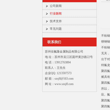
公司新闻
行业新闻
技术支持
常见问题
不粘锅
锈钢锅
联系我们
不粘锅
苏州佳氟隆金属制品有限公司
无关，
地 址：苏州市吴江区菀坪黄沙路22号
出于对
电 话：13912763894
特氟龙
联系人：王先生
聚四氟
企业QQ: 1213597573
烯具
邮 箱：szsjfl@163.com
聚四氟
网 址：www.szsjfl.com
所以，
应。氟
聚四氟
聚四氟