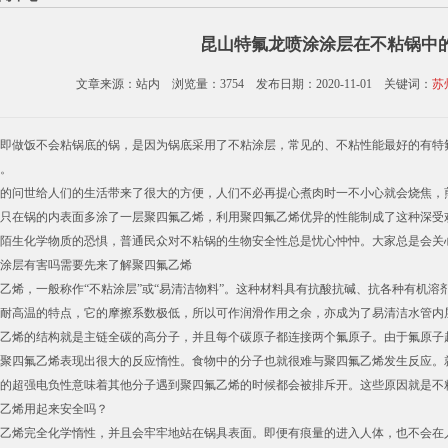
昆山特氟龙喷涂涂层在不粘锅中
文章来源：站内 浏览量：3754 发布日期：2020-11-01 关键词：
苏
即做饭不会粘锅底的锅，是因为锅底采用了不粘涂层，常见的、不粘性能最好的有特
。
的问世给人们的生活带来了很大的方便，人们不必再提心煮肉时一不小心就会烧焦，
只在锅的内表面多涂了一层聚四氟乙烯，利用聚四氟乙烯优异的性能制成了这种深受
陌生化学物质的恐惧，普通民众对不粘锅的生物安全性总是忧心忡忡。大家总是会关
涂层有害吗需要先来了解聚四氟乙烯
乙烯，一般称作“不粘涂层”或“易清洁物料”。这种材料具有抗酸抗碱、抗各种有机
有耐高温的特点，它的摩擦系数极低，所以可作润滑作用之余，亦成为了易清洁水管内
乙烯的结构就是主链全碳的高分子，并且每个碳原子都连接两个氟原子。由于氟原子
聚四氟乙烯表现出很大的反应惰性。食物中的分子也就很难与聚四氟乙烯发生反应。
的超强电负性意味着其他分子遇到聚四氟乙烯的时候都会被排斥开。这些原因就是不粘
乙烯用起来安全吗？
乙烯完全化学惰性，并且会牢牢地站在锅具表面。即便有痕量的进入人体，也不会在